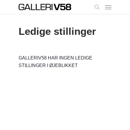
Menu
Skip
to
search
main
content
Ledige stillinger
GALLERIV58 HAR INGEN LEDIGE
STILLINGER I ØJEBLIKKET