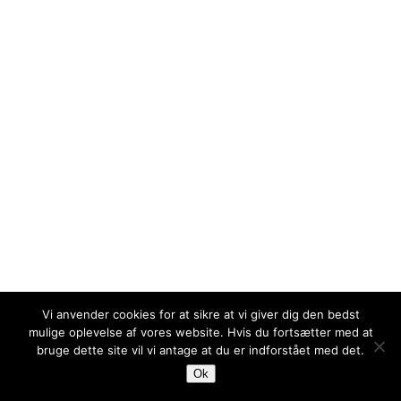
Vi anvender cookies for at sikre at vi giver dig den bedst
© 2026 GalleriV58.
mulige oplevelse af vores website. Hvis du fortsætter med at
bruge dette site vil vi antage at du er indforstået med det.
facebook
instagram
Ok