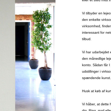
eller et sted midt 
Vi tilbyder en leje
den enkelte virkso
virksomhed, finde
interessant for net
tilbud.
Vi har udarbejdet 
den månedlige lej
konto. Sådan får I
udstillinger i vir
spændende kunst.
Husk at køb af kun
Vi håber, at dette 
dig. Ring, mail elle