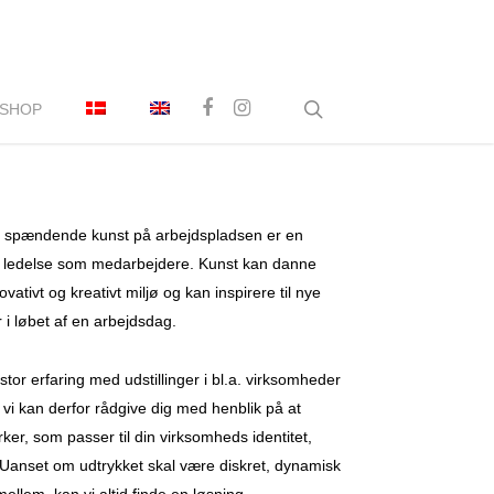
facebook
instagram
search
SHOP
 spændende kunst på arbejdspladsen er en
el ledelse som medarbejdere. Kunst kan danne
ativt og kreativt miljø og kan inspirere til nye
 i løbet af en arbejdsdag.
or erfaring med udstillinger i bl.a. virksomheder
g vi kan derfor rådgive dig med henblik på at
er, som passer til din virksomheds identitet,
 Uanset om udtrykket skal være diskret, dynamisk