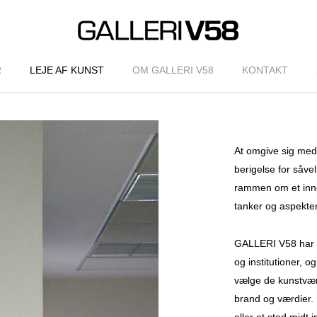
R
LEJE AF KUNST
OM GALLERI V58
KONTAKT
At omgive sig med
berigelse for såv
rammen om et innov
tanker og aspekter
GALLERI V58 har st
og institutioner, o
vælge de kunstværk
brand og værdier.