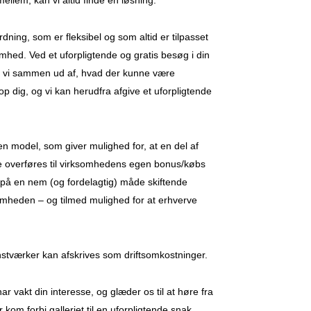
imellem, kan vi altid finde en løsning.
ordning, som er fleksibel og som altid er tilpasset
mhed. Ved et uforpligtende og gratis besøg i din
r vi sammen ud af, hvad der kunne være
op dig, og vi kan herudfra afgive et uforpligtende
en model, som giver mulighed for, at en del af
e overføres til virksomhedens egen bonus/købs
 på en nem (og fordelagtig) måde skiftende
ksomheden – og tilmed mulighed for at erhverve
stværker kan afskrives som driftsomkostninger.
har vakt din interesse, og glæder os til at høre fra
r kom forbi galleriet til en uforpligtende snak.